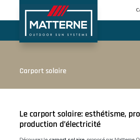
C
Carport solaire
Le carport solaire: esthétisme, pro
production d’électricité
Découvrez le
carport solaire
, proposé par Matterne 