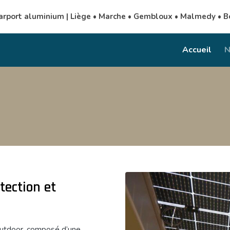
arport aluminium | Liège • Marche • Gembloux • Malmedy • Be
Accueil
N
tection et
Outdoor, composé d’une