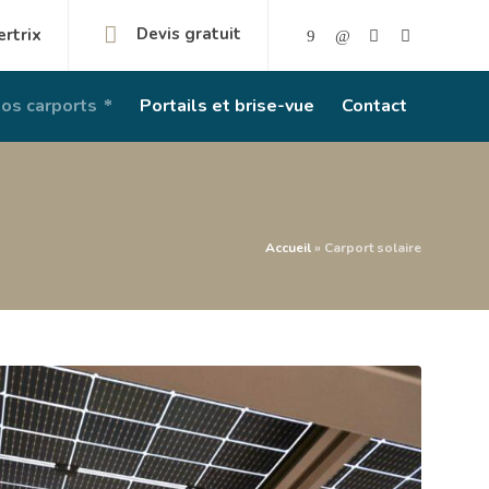
Devis gratuit
rtrix
os carports
Portails et brise-vue
Contact
Accueil
»
Carport solaire